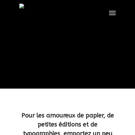
Skip
Menu
to
main
content
Pour les amoureux de papier, de
petites éditions et de
typographies, emportez un peu