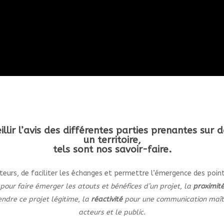
illir l’avis des différentes parties prenantes sur 
un territoire,
tels sont nos savoir-faire.
teurs, de faciliter les échanges et permettre l’émergence des poin
pour faire émerger les atouts et bénéfices d’un projet, la
proximit
ndre ce projet légitime, la
réactivité
pour une communication maît
acteurs et le public.