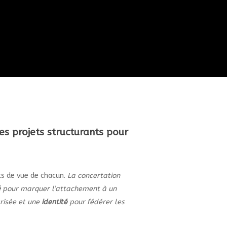
des projets structurants pour
ts de vue de chacun.
La concertation
é
pour marquer l’attachement à un
risée et une
identité
pour fédérer les