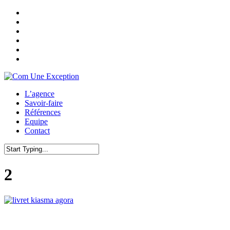
Skip
twitter
to
facebook
main
pinterest
content
linkedin
youtube
instagram
Menu
L’agence
Savoir-faire
Références
Equipe
Contact
Close
Search
2