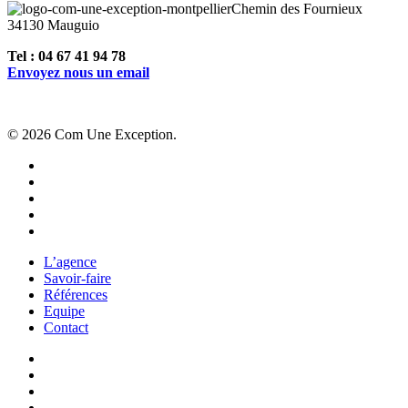
Chemin des Fournieux
34130 Mauguio
Tel : 04 67 41 94 78
Envoyez nous un email
© 2026 Com Une Exception.
facebook
linkedin
youtube
instagram
behance
Close
L’agence
Menu
Savoir-faire
Références
Equipe
Contact
twitter
facebook
pinterest
linkedin