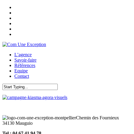
Skip
twitter
to
facebook
main
pinterest
content
linkedin
youtube
instagram
Menu
L’agence
Savoir-faire
Références
Equipe
Contact
Close
Search
Chemin des Fournieux
34130 Mauguio
Tel : 04 67 41 94 78