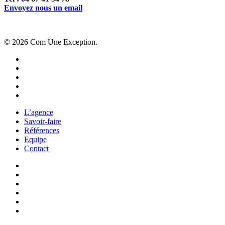
Envoyez nous un email
© 2026 Com Une Exception.
facebook
linkedin
youtube
instagram
behance
Close
L’agence
Menu
Savoir-faire
Références
Equipe
Contact
twitter
facebook
pinterest
linkedin
youtube
instagram