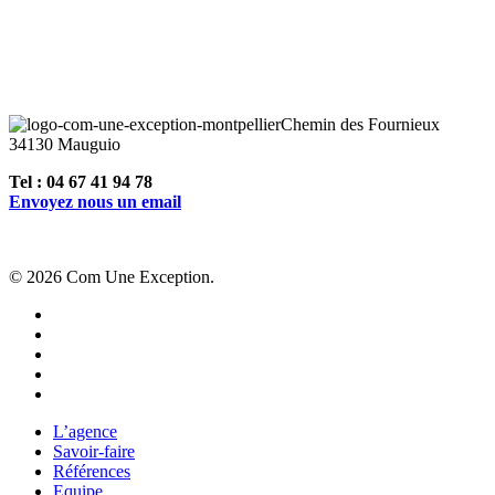
Street marketing à Agde
Motion design à Agde
Création de vidéos virales à Agde
Chemin des Fournieux
34130 Mauguio
Tel : 04 67 41 94 78
Envoyez nous un email
© 2026 Com Une Exception.
facebook
linkedin
youtube
instagram
behance
Close
L’agence
Menu
Savoir-faire
Références
Equipe