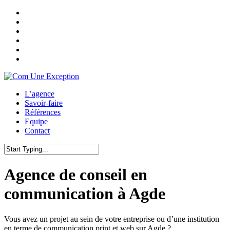
Skip
twitter
to
facebook
main
pinterest
content
linkedin
youtube
instagram
Menu
L’agence
Savoir-faire
Références
Equipe
Contact
Close
Search
Agence de conseil en
communication à Agde
Vous avez un projet au sein de votre entreprise ou d’une institution
en terme de communication print et web sur Agde ?