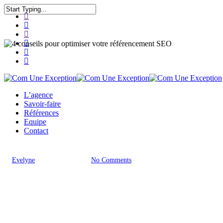
Skip
twitter
to
Close
facebook
main
Search
pinterest
content
linkedin
youtube
instagram
Menu
Actualités
L’agence
Savoir-faire
Références
4 conseils pour optimiser votre
Equipe
Contact
référencement SEO
By
Evelyne
23 mai 2018
No Comments