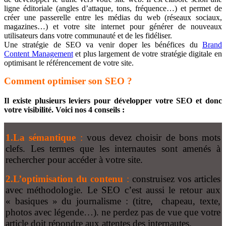
ligne éditoriale (angles d’attaque, tons, fréquence…) et permet de
créer une passerelle entre les médias du web (réseaux sociaux,
magazines…) et votre site internet pour générer de nouveaux
utilisateurs dans votre communauté et de les fidéliser.
Une stratégie de SEO va venir doper les bénéfices du
Brand
Content Management
et plus largement de votre stratégie digitale en
optimisant le référencement de votre site.
Comment optimiser son SEO ?
Il existe plusieurs leviers pour développer votre SEO et donc
votre visibilité. Voici nos 4 conseils :
1.La sémantique
:
vous devez choisir de bons mots
clefs. Les termes que les internautes sont amenés à
rechercher pour accéder à votre site.
2.L’optimisation du contenu
:
construisez vos articles
avec méthodologie. Le SEO c’est aussi le retour aux
« basiques » du journalisme : (titre, chapeau, texte,
photos avec légende…). ne perdez pas de vue que votre
article doit répondre aux attentes des internautes.