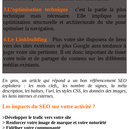
3.L’optimisation technique
:
c’est la partie la plus
technique mais nécessaire. Elle implique une
optimisation structurelle et architecturale du site pour
optimiser la navigation.
4.Le Linkbuilding
:
Plus votre site disposera de liens
vers des sites extérieurs et plus Google aura tendance à
juger votre site pertinent. Il est donc important de tisser
votre toile et de partager du contenu sur les différents
médias existants.
En gros, un article qui répond a un bon référencement SEO
exploitera : les mots clefs,, les nombre de signes, la méta
description, les balises, l’url, les styles CSS, les données des images,
les liens internes et externes.
Les impacts du SEO sur votre activité ?
>Développer le trafic vers votre site
> Renforcer votre image de marque et votre notoriété
> Fidéliser votre communauté